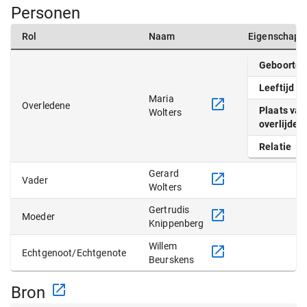
Personen
Rol
Naam
Eigenschapp
Geboortep
Leeftijd
Maria
Overledene
Plaats van
Wolters
overlijden
Relatie
Gerard
Vader
Wolters
Gertrudis
Moeder
Knippenberg
Willem
Echtgenoot/Echtgenote
Beurskens
Bron