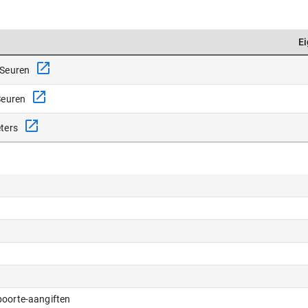
E
Seuren
Seuren
ters
eboorte-aangiften