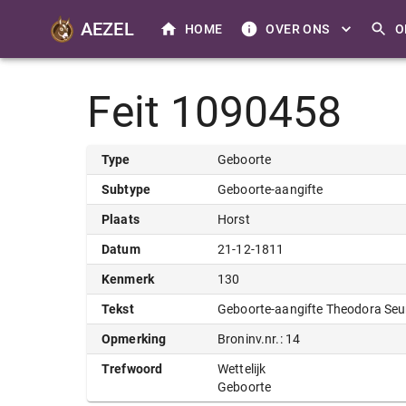
AEZEL
HOME
OVER ONS
O
Feit 1090458
Type
Geboorte
Subtype
Geboorte-aangifte
Plaats
Horst
Datum
21-12-1811
Kenmerk
130
Tekst
Geboorte-aangifte Theodora Seu
Opmerking
Broninv.nr.: 14
Trefwoord
Wettelijk
Geboorte