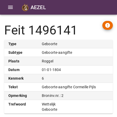
AEZEL
Feit 1496141
Type
Geboorte
Subtype
Geboorte-aangifte
Plaats
Roggel
Datum
01-01-1804
Kenmerk
6
Tekst
Geboorte-aangifte Cormeille Pijls
Opmerking
Broninv.nr.: 2
Trefwoord
Wettelijk
Geboorte