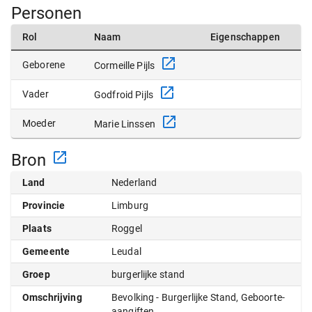
Personen
Rol
Naam
Eigenschappen
Geborene
Cormeille Pijls
Vader
Godfroid Pijls
Moeder
Marie Linssen
Bron
Land
Nederland
Provincie
Limburg
Plaats
Roggel
Gemeente
Leudal
Groep
burgerlijke stand
Omschrijving
Bevolking - Burgerlijke Stand, Geboorte-
aangiften