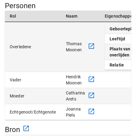
Personen
Rol
Naam
Eigenschappen
Geboortepla
Leeftijd
Thomas
Overledene
Plaats van
Moonen
overlijden
Relatie
Hendrik
Vader
Moonen
Catharina
Moeder
Arets
Joanna
Echtgenoot/Echtgenote
Piels
Bron