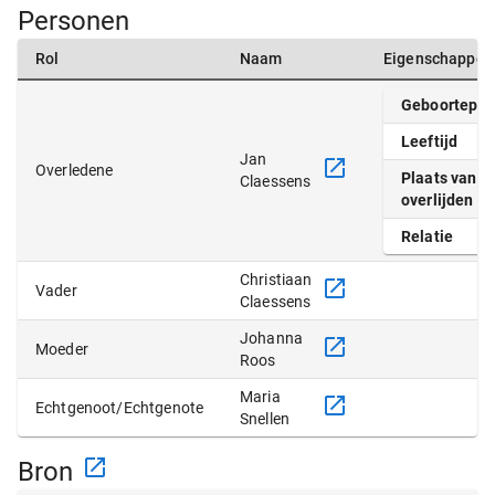
Personen
Rol
Naam
Eigenschappen
Geboortepla
Leeftijd
Jan
Overledene
Plaats van
Claessens
overlijden
Relatie
Christiaan
Vader
Claessens
Johanna
Moeder
Roos
Maria
Echtgenoot/Echtgenote
Snellen
Bron