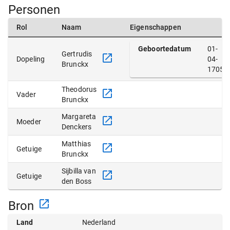
Personen
Rol
Naam
Eigenschappen
Geboortedatum
01-
Gertrudis
Dopeling
04-
Brunckx
1705
Theodorus
Vader
Brunckx
Margareta
Moeder
Denckers
Matthias
Getuige
Brunckx
Sijbilla van
Getuige
den Boss
Bron
Land
Nederland