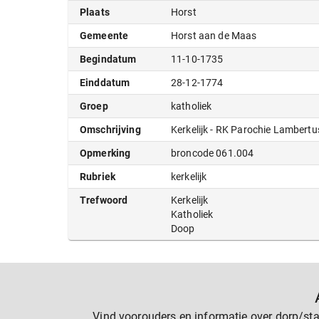
Plaats
Horst
Gemeente
Horst aan de Maas
Begindatum
11-10-1735
Einddatum
28-12-1774
Groep
katholiek
Omschrijving
Kerkelijk - RK Parochie Lambertu
Opmerking
broncode 061.004
Rubriek
kerkelijk
Trefwoord
Kerkelijk
Katholiek
Doop
Vind voorouders en informatie over dorp/sta