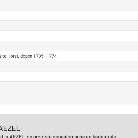
s te Horst, dopen 1735 - 1774
AEZEL
d in AEZEL, de grootste genealogische en kadastrale