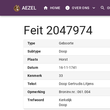
AEZEL
HOME
OVER ONS
O
Feit 2047974
Type
Geboorte
Subtype
Doop
Plaats
Horst
Datum
16-11-1741
Kenmerk
33
Tekst
Doop Gertrudis Litjens
Opmerking
Broninv.nr.: 061.004
Trefwoord
Kerkelijk
Doop