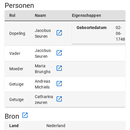
Personen
Rol
Naam
Eigenschappen
Geboortedatum
02-
Jacobus
Dopeling
06-
Seuren
1748
Jacobus
Vader
Seuren
Maria
Moeder
Brunghs
Andreas
Getuige
Michiels
Catharina
Getuige
zeuren
Bron
Land
Nederland