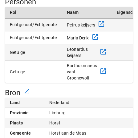
Personen
Rol
Naam
Eigensch
Echtgenoot/Echtgenote
Petrus keijsers
Echtgenoot/Echtgenote
Maria Derix
Leonardus
Getuige
keijsers
Bartholomaeus
Getuige
vant
Groenewolt
Bron
Land
Nederland
Provincie
Limburg
Plaats
Horst
Gemeente
Horst aan de Maas