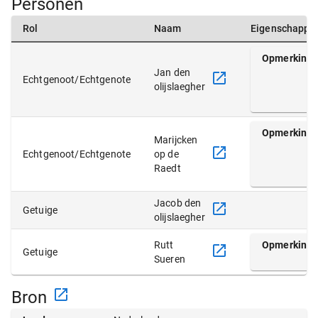
Personen
Rol
Naam
Eigenschappe
Opmerking
Jan den
Echtgenoot/Echtgenote
olijslaegher
Opmerking
Marijcken
Echtgenoot/Echtgenote
op de
Raedt
Jacob den
Getuige
olijslaegher
Rutt
Opmerking
Getuige
Sueren
Bron