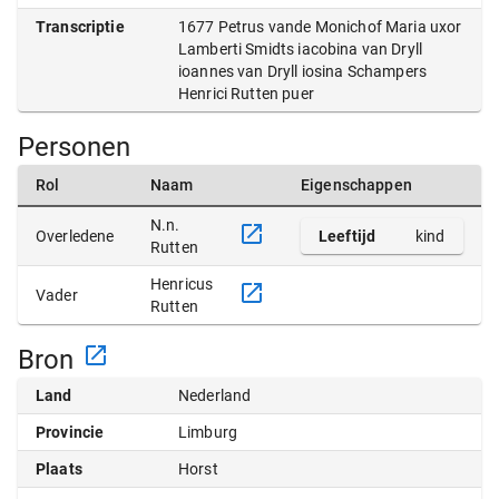
Transcriptie
1677 Petrus vande Monichof Maria uxor
Lamberti Smidts iacobina van Dryll
ioannes van Dryll iosina Schampers
Henrici Rutten puer
Personen
Rol
Naam
Eigenschappen
N.n.
Overledene
Leeftijd
kind
Rutten
Henricus
Vader
Rutten
Bron
Land
Nederland
Provincie
Limburg
Plaats
Horst