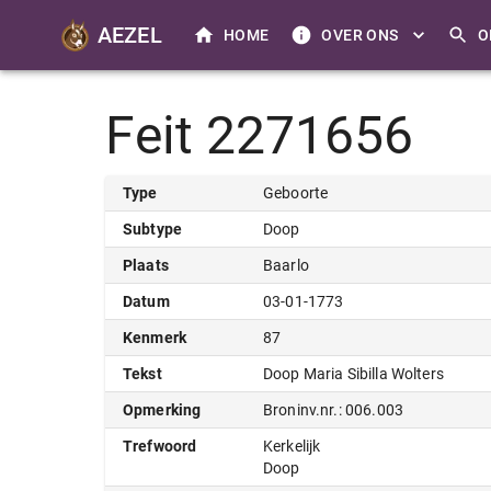
AEZEL
HOME
OVER ONS
O
Feit 2271656
Type
Geboorte
Subtype
Doop
Plaats
Baarlo
Datum
03-01-1773
Kenmerk
87
Tekst
Doop Maria Sibilla Wolters
Opmerking
Broninv.nr.: 006.003
Trefwoord
Kerkelijk
Doop