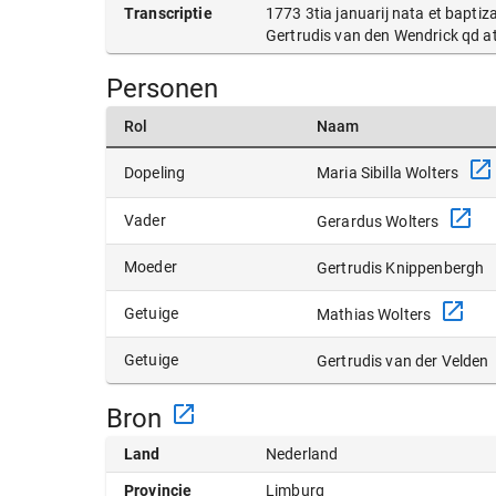
Transcriptie
1773 3tia januarij nata et baptiz
Gertrudis van den Wendrick qd a
Personen
Rol
Naam
Maria Sibilla Wolters
Dopeling
Vader
Gerardus Wolters
Moeder
Gertrudis Knippenbergh
Getuige
Mathias Wolters
Getuige
Gertrudis van der Velden
Bron
Land
Nederland
Provincie
Limburg