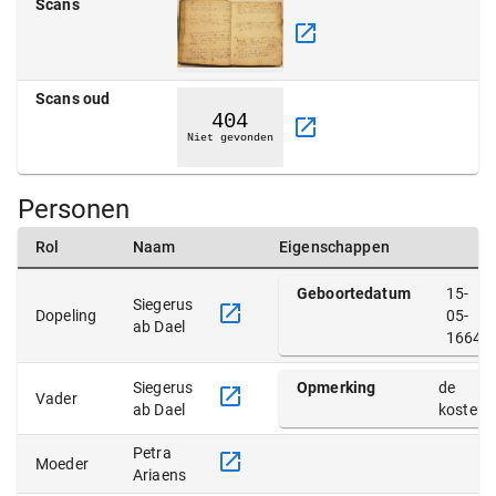
Scans
Scans oud
Personen
Rol
Naam
Eigenschappen
Geboortedatum
15-
Siegerus
Dopeling
05-
ab Dael
1664
Siegerus
Opmerking
de
Vader
ab Dael
koster
Petra
Moeder
Ariaens