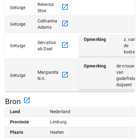
Renerus
Getuige
Stox
Catharina
Getuige
Adams
Opmerking
z. van
Servatius
Getuige
de
ab Dael
koster
Opmerking
de vrouw
Margareta
van
Getuige
N.n.
godefridus
duijsent
Bron
Land
Nederland
Provincie
Limburg
Plaats
Haelen