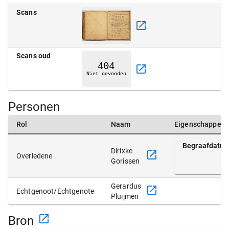
Scans
Scans oud
Personen
Rol
Naam
Eigenschappen
Begraafdatu
Dirixke
Overledene
Gorissen
Gerardus
Echtgenoot/Echtgenote
Pluijmen
Bron