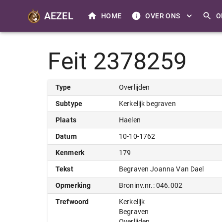
AEZEL
HOME
OVER ONS
O
Feit 2378259
Type
Overlijden
Subtype
Kerkelijk begraven
Plaats
Haelen
Datum
10-10-1762
Kenmerk
179
Tekst
Begraven Joanna Van Dael
Opmerking
Broninv.nr.: 046.002
Trefwoord
Kerkelijk
Begraven
Overlijden