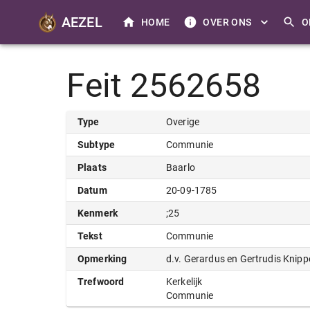
AEZEL
HOME
OVER ONS
O
Feit 2562658
Type
Overige
Subtype
Communie
Plaats
Baarlo
Datum
20-09-1785
Kenmerk
;25
Tekst
Communie
Opmerking
d.v. Gerardus en Gertrudis Knip
Trefwoord
Kerkelijk
Communie