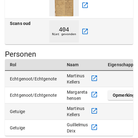
Scans oud
Personen
Rol
Naam
Eigenschappe
Martinus
Echtgenoot/Echtgenote
Kellers
Margareta
Echtgenoot/Echtgenote
Opmerking
hensen
Martinus
Getuige
Kellers
Guillielmus
Getuige
Dirix