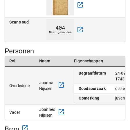
Scans oud
Personen
Rol
Naam
Eigenschappen
Begraafdatum
24-09-
1743
Joanna
Overledene
Nijssen
Doodsoorzaak
dissente
Opmerking
juvenis
Joannes
Vader
Nijssen
Bron