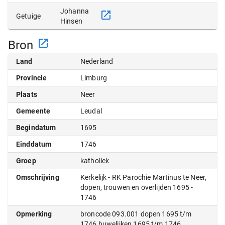
Johanna
Getuige
Hinsen
Bron
Land
Nederland
Provincie
Limburg
Plaats
Neer
Gemeente
Leudal
Begindatum
1695
Einddatum
1746
Groep
katholiek
Omschrijving
Kerkelijk - RK Parochie Martinus te Neer,
dopen, trouwen en overlijden 1695 -
1746
Opmerking
broncode 093.001 dopen 1695 t/m
1746 huwelijken 1695 t/m 1746