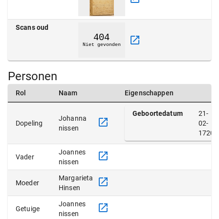
Scans oud
Personen
Rol
Naam
Eigenschappen
Geboortedatum
21-
Johanna
Dopeling
02-
nissen
1720
Joannes
Vader
nissen
Margarieta
Moeder
Hinsen
Joannes
Getuige
nissen