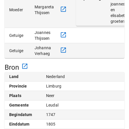
joannes
Margareta
Moeder
en
Thijssen
elisabeth
groeters
Joannes
Getuige
Thijssen
Johanna
Getuige
Verhaeg
Bron
Land
Nederland
Provincie
Limburg
Plaats
Neer
Gemeente
Leudal
Begindatum
1747
Einddatum
1805