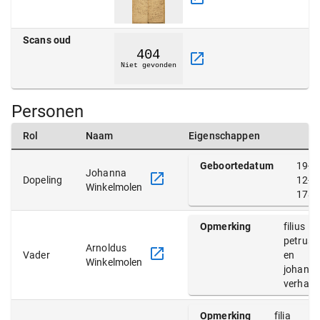
Scans oud
Personen
Rol
Naam
Eigenschappen
Geboortedatum
19-
Johanna
Dopeling
12-
Winkelmolen
1785
Opmerking
filius
petrus
Arnoldus
Vader
en
Winkelmolen
johann
verhae
Opmerking
filia