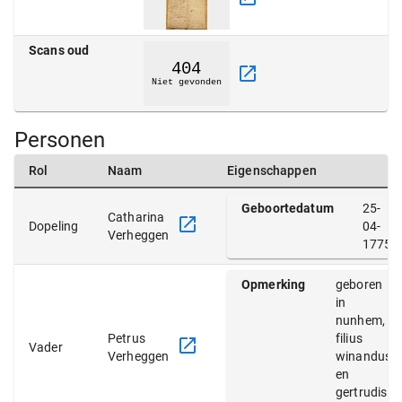
Scans oud
Personen
Rol
Naam
Eigenschappen
Geboortedatum
25-
Catharina
Dopeling
04-
Verheggen
1775
Opmerking
geboren
in
nunhem,
Petrus
filius
Vader
Verheggen
winandus
en
gertrudis