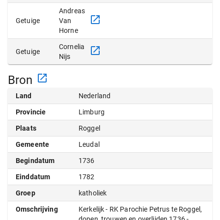
Andreas
Getuige
Van
Horne
Cornelia
Getuige
Nijs
Bron
Land
Nederland
Provincie
Limburg
Plaats
Roggel
Gemeente
Leudal
Begindatum
1736
Einddatum
1782
Groep
katholiek
Omschrijving
Kerkelijk - RK Parochie Petrus te Roggel,
dopen, trouwen en overlijden 1736 -