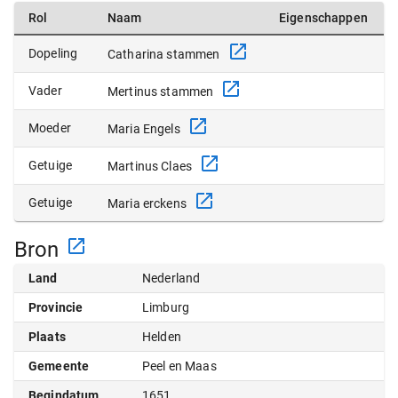
Rol
Naam
Eigenschappen
Dopeling
Catharina stammen
Vader
Mertinus stammen
Moeder
Maria Engels
Getuige
Martinus Claes
Getuige
Maria erckens
Bron
Land
Nederland
Provincie
Limburg
Plaats
Helden
Gemeente
Peel en Maas
Begindatum
1651