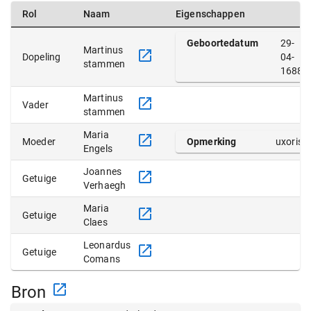
Rol
Naam
Eigenschappen
Geboortedatum
29-
Martinus
Dopeling
04-
stammen
1688
Martinus
Vader
stammen
Maria
Moeder
Opmerking
uxoris
Engels
Joannes
Getuige
Verhaegh
Maria
Getuige
Claes
Leonardus
Getuige
Comans
Bron