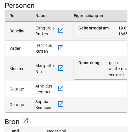
Personen
Rol
Naam
Eigenschappen
Ermgardis
Geboortedatum
19-05-
Dopeling
Rutten
1665
Henricus
Vader
Rutten
Opmerking
geen
Margarita
Moeder
achternaam
N.n.
vermeld
Arnoldus
Getuige
Lemmen
Sophia
Getuige
Beussen
Bron
Land
Nederland