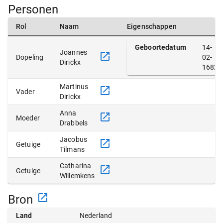
Personen
Rol
Naam
Eigenschappen
Geboortedatum
14-
Joannes
Dopeling
02-
Dirickx
1682
Martinus
Vader
Dirickx
Anna
Moeder
Drabbels
Jacobus
Getuige
Tilmans
Catharina
Getuige
Willemkens
Bron
Land
Nederland