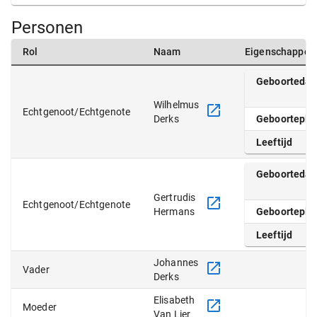
Personen
Rol
Naam
Eigenschappen
Geboorteda
Wilhelmus
Echtgenoot/Echtgenote
Derks
Geboortepla
Leeftijd
Geboorteda
Gertrudis
Echtgenoot/Echtgenote
Hermans
Geboortepla
Leeftijd
Johannes
Vader
Derks
Elisabeth
Moeder
Van Lier