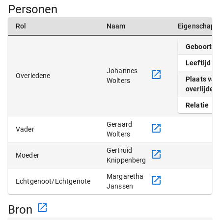
Personen
Rol
Naam
Eigenschapp
Geboortep
Leeftijd
Johannes
Overledene
Plaats van
Wolters
overlijden
Relatie
Geraard
Vader
Wolters
Gertruid
Moeder
Knippenberg
Margaretha
Echtgenoot/Echtgenote
Janssen
Bron