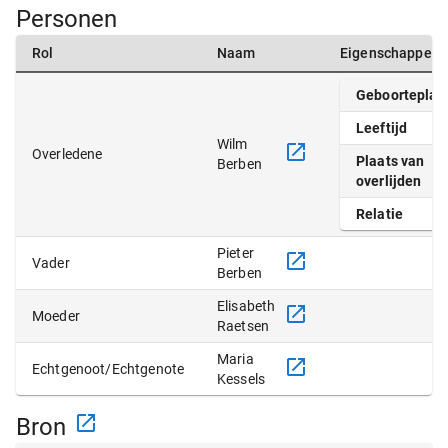
Personen
Rol
Naam
Eigenschappen
Geboorteplaa
Leeftijd
Wilm
Overledene
Plaats van
Berben
overlijden
Relatie
Pieter
Vader
Berben
Elisabeth
Moeder
Raetsen
Maria
Echtgenoot/Echtgenote
Kessels
Bron