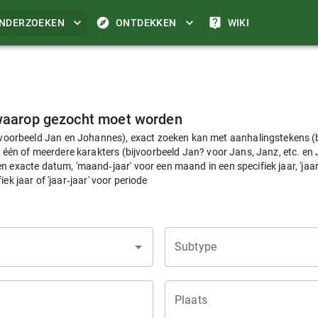
NDERZOEKEN
ONTDEKKEN
WIKI
n waarop gezocht moet worden
rbeeld Jan en Johannes), exact zoeken kan met aanhalingstekens (bij
k één of meerdere karakters (bijvoorbeeld Jan? voor Jans, Janz, etc. en
exacte datum, 'maand‑jaar' voor een maand in een specifiek jaar, 'jaar' vo
fiek jaar of 'jaar‑jaar' voor periode
Subtype
Plaats