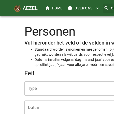
AEZEL
HOME
OVER ONS
O
Personen
Vul hieronder het veld of de velden i
Standaard worden synoniemen meegenomen (bijvoo
gebruikt worden als wildcards voor respectievelij
Datums invullen volgens 'dag‑maand‑jaar' voor een 
specifiek jaar, '<jaar' voor alle jaren vóór een speci
Feit
Type
Datum