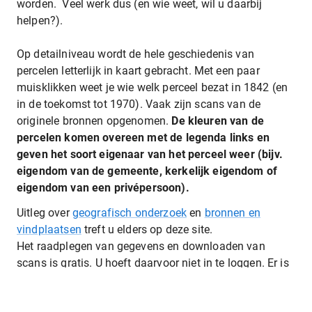
worden. Veel werk dus (en wie weet, wil u daarbij
helpen?).
Op detailniveau wordt de hele geschiedenis van
percelen letterlijk in kaart gebracht. Met een paar
muisklikken weet je wie welk perceel bezat in 1842 (en
in de toekomst tot 1970). Vaak zijn scans van de
originele bronnen opgenomen.
De kleuren van de
percelen komen overeen met de legenda links en
geven het soort eigenaar van het perceel weer (bijv.
eigendom van de gemeente, kerkelijk eigendom of
eigendom van een privépersoon).
Uitleg over
geografisch onderzoek
en
bronnen en
vindplaatsen
treft u elders op deze site.
Het raadplegen van gegevens en downloaden van
scans is gratis. U hoeft daarvoor niet in te loggen. Er is
geen AEZEL-account nodig.
Zoeken is eenvoudig