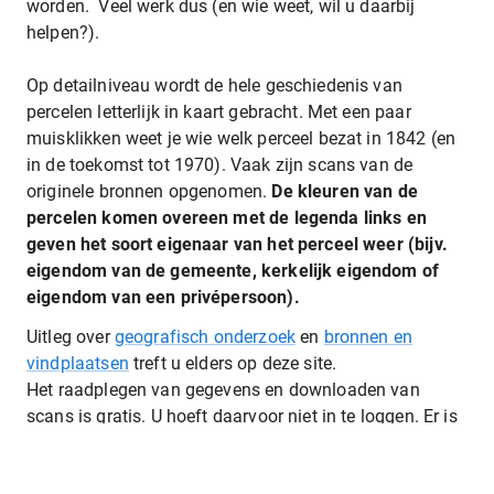
worden. Veel werk dus (en wie weet, wil u daarbij
helpen?).
Op detailniveau wordt de hele geschiedenis van
percelen letterlijk in kaart gebracht. Met een paar
muisklikken weet je wie welk perceel bezat in 1842 (en
in de toekomst tot 1970). Vaak zijn scans van de
originele bronnen opgenomen.
De kleuren van de
percelen komen overeen met de legenda links en
geven het soort eigenaar van het perceel weer (bijv.
eigendom van de gemeente, kerkelijk eigendom of
eigendom van een privépersoon).
Uitleg over
geografisch onderzoek
en
bronnen en
vindplaatsen
treft u elders op deze site.
Het raadplegen van gegevens en downloaden van
scans is gratis. U hoeft daarvoor niet in te loggen. Er is
geen AEZEL-account nodig.
Zoeken is eenvoudig