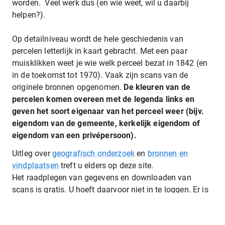
worden. Veel werk dus (en wie weet, wil u daarbij
helpen?).
Op detailniveau wordt de hele geschiedenis van
percelen letterlijk in kaart gebracht. Met een paar
muisklikken weet je wie welk perceel bezat in 1842 (en
in de toekomst tot 1970). Vaak zijn scans van de
originele bronnen opgenomen.
De kleuren van de
percelen komen overeen met de legenda links en
geven het soort eigenaar van het perceel weer (bijv.
eigendom van de gemeente, kerkelijk eigendom of
eigendom van een privépersoon).
Uitleg over
geografisch onderzoek
en
bronnen en
vindplaatsen
treft u elders op deze site.
Het raadplegen van gegevens en downloaden van
scans is gratis. U hoeft daarvoor niet in te loggen. Er is
geen AEZEL-account nodig.
Zoeken is eenvoudig