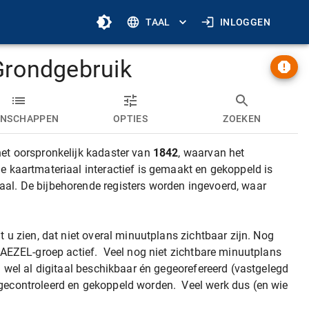
TAAL
INLOGGEN
Grondgebruik
ENSCHAPPEN
OPTIES
ZOEKEN
et oorspronkelijk kadaster van
1842
, waarvan het
e kaartmateriaal interactief is gemaakt en gekoppeld is
al. De bijbehorende registers worden ingevoerd, waar
t u zien, dat niet overal minuutplans zichtbaar zijn. Nog
n AEZEL-groep actief. Veel nog niet zichtbare minuutplans
n wel al digitaal beschikbaar én gegeorefereerd (vastgelegd
gecontroleerd en gekoppeld worden. Veel werk dus (en wie