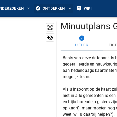
NDERZOEKEN
ONTDEKKEN
WIKI
Minuutplans 
UITLEG
EIG
Basis van deze databank is h
gedetailleerde en nauwkeurig
aan hedendaags kaartmateria
mogelijk tot nu.
Als u inzoomt op de kaart zul
niet in alle gemeenten is ee
en bijbehorende registers zij
op kaart), maar moeten nog 
weet, wil u daarbij helpen?).